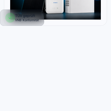
TÜV geprüft
✓
VNB-Konformität