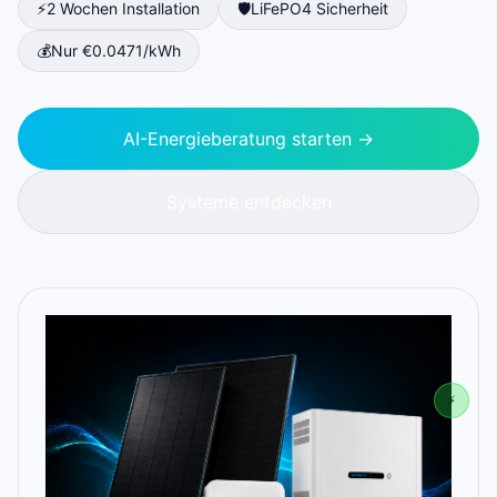
⚡
2 Wochen Installation
🛡️
LiFePO4 Sicherheit
💰
Nur €0.0471/kWh
AI-Energieberatung starten →
Systeme entdecken
⚡